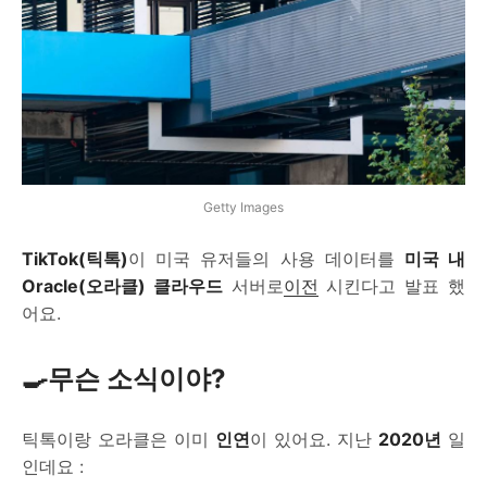
Getty Images
TikTok(틱톡)
이 미국 유저들의 사용 데이터를
미국 내
Oracle(오라클) 클라우드
서버로
이전
시킨다고 발표 했
어요.
🍳무슨 소식이야?
틱톡이랑 오라클은 이미
인연
이 있어요. 지난
2020년
일
인데요 :