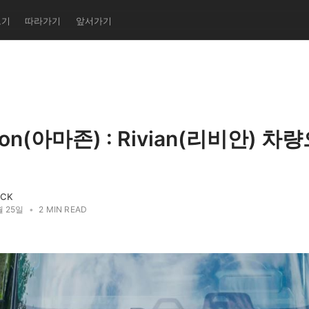
보기
따라가기
앞서가기
on(아마존) : Rivian(리비안) 차
ACK
월 25일
•
2 MIN READ