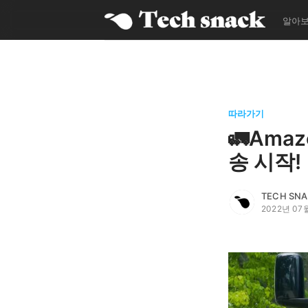
알아
따라가기
🚛Amaz
송 시작!
더보기
TECH SN
2022년 07