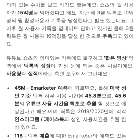
의미 있는 수치를 발표 하기도 했는데요. 쇼츠의 월 사용
자가
15억명
을 넘어섰다고 해요. 지난 해 9월 틱톡도 10억
명의 월 활성사용자 기록을 달성했다고 발표 했는데요. 그
이후 월 사용자 기록을 업데이트 안하고 있지만 올해 3월
틱톡은 월 사용자 16억명을 달성 한 것으로
추측
되고 있어
요.
유튜브 쇼츠의 의미있는 기록에도 불구하고
'짧은 영상'
영
역에서
틱톡의 성장
이 가장 눈에 띄는 것은 사실이에요.
사용량
과
실적
이라는 측면 모두에서 그런데요 :
45M : Emarketer 예측
에 따르면요, 올해
미국 성
인 기준
틱톡 하루 사용 시간은
45.8분
으로,
45.6
분
의
유튜브 사용 시간을 최초로 추월
할 것으로 예
상된다고 해요.이미 틱톡은 2019/2020년에 각각
인스타그램 / 페이스북
의 성인 사용시간을 추월 한
바 있어요.
11B :
틱톡
매출
에 대한 Emarketer의 예측도 있는