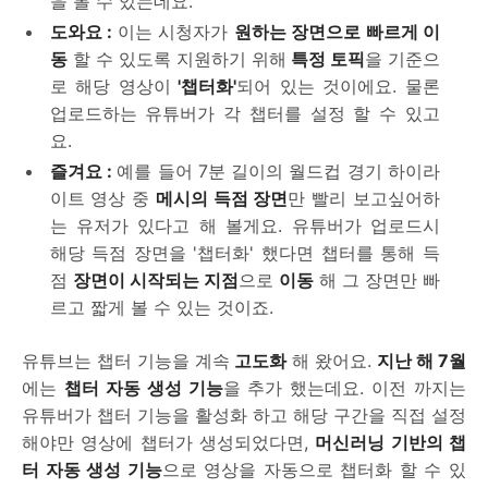
을 볼 수 있는데요.
도와요 :
이는 시청자가
원하는 장면으로 빠르게 이
동
할 수 있도록 지원하기 위해
특정 토픽
을 기준으
로 해당 영상이
'챕터화'
되어 있는 것이에요. 물론
업로드하는 유튜버가 각 챕터를 설정 할 수 있고
요.
즐겨요 :
예를 들어 7분 길이의 월드컵 경기 하이라
이트 영상 중
메시의 득점 장면
만 빨리 보고싶어하
는 유저가 있다고 해 볼게요. 유튜버가 업로드시
해당 득점 장면을 '챕터화' 했다면 챕터를 통해 득
점
장면이 시작되는 지점
으로
이동
해 그 장면만 빠
르고 짧게 볼 수 있는 것이죠.
유튜브는 챕터 기능을 계속
고도화
해 왔어요.
지난 해 7월
에는
챕터 자동 생성 기능
을 추가 했는데요. 이전 까지는
유튜버가 챕터 기능을 활성화 하고 해당 구간을 직접 설정
해야만 영상에 챕터가 생성되었다면,
머신러닝 기반의 챕
터 자동 생성 기능
으로 영상을 자동으로 챕터화 할 수 있