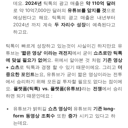
데요.
2024년
틱톡의 광고 매출은
약 110억
달러
로 약 10억7,000만 달러의
유튜브를 앞지를 것
으로
예상된다고 해요. 틱톡의 광고 매출은 내년부터
2024년 까지 계속
두 자리수 성장
이 예측된다고
하고요.
틱톡이 빠르게 성장하고 있는것이 사실이긴 하지만요 유
튜브는
'짧은 영상' 이라는 격전지
에서 굳이
쇼츠로만 틱톡
에 맞설 필요가 없어
요. 위에서 알아본 것 처럼
기존 영상
+ 쇼츠
로 틱톡과 경쟁 할 수 있기 때문이에요. 그리고
더
중요한 포인트
는요, 유튜브가 굳이 짧은 영상이라는 전투
에서 승리하기 위해 모든걸 투자할 필요도 없다는 점이에
요.
플랫폼(틱톡) vs. 플랫폼(유튜브)
라는
전쟁
에서 승리
하면 되기 때문인데요 :
유튜브가 밝히길
쇼츠 영상이
유튜브의
기존 long-
form 동영상 조회수
또한
증가
시키고 있다고 하
는데요.