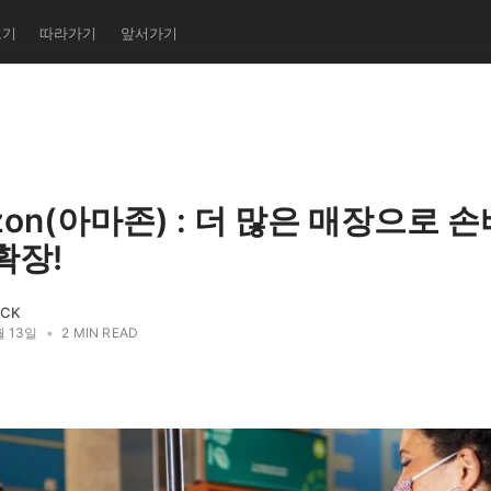
보기
따라가기
앞서가기
zon(아마존) : 더 많은 매장으로 
확장!
ACK
월 13일
•
2 MIN READ