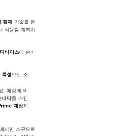
식 결제
기술을 운
대 적용할 계획이
 디바이스
에 손바
 특성
으로 소
. 매장에 비
손바닥을 스캔
Prime 계정
과
 에서만 소규모로