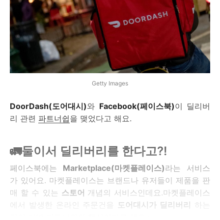
Getty Images
DoorDash(도어대시)
와
Facebook(페이스북)
이 딜리버
리 관련
파트너쉽
을 맺었다고 해요.
🚛둘이서 딜리버리를 한다고?!
페이스북에는
Marketplace(마켓플레이스)
라는 서비스
가 있어요. 마켓플레이스는 브랜드나 유저들이 제품을 판
매 할 수 있는
스토어
개념의 서비스인데요.마켓플레이스
에서 발생한 온라인 주문건을
도어대시가 딜리버리
하는
것이 이번 파트너쉽의 핵심이라고 해요 :