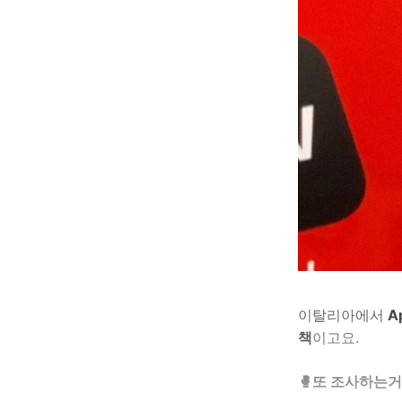
이탈리아에서
A
책
이고요.
🥊또 조사하는