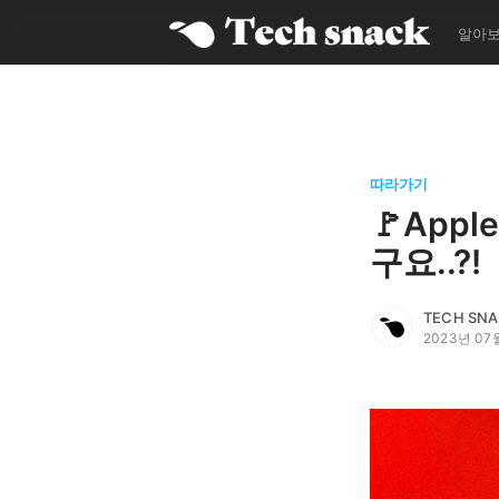
알아
따라가기
🚩App
구요..?!
더보기
TECH SN
2023년 07