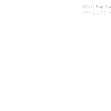
애플이
App Tr
에서 발생하는
데
해 기존 디지털