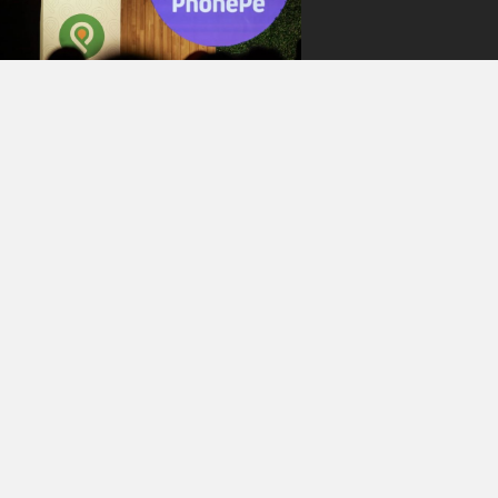
무료 회원 공개
따라가기
🎯Walmart(월마트) :
PhonePe(폰페)로 구글에
게 도전한다!
Getty ImagesWalmart(월마트)는 인
도 다양한 기업에 투자를 하고 있어요.
PhonePe(폰페)도 그 중 하나인데요.
Google(구글)에게 도전장을 내민다고
해요. 🚓구글 잡으러 간다요 폰페는 인
도의 핀테크 기업이에요. 인도
TECH SNACK
2023년 07월 02일
•
2 MIN READ